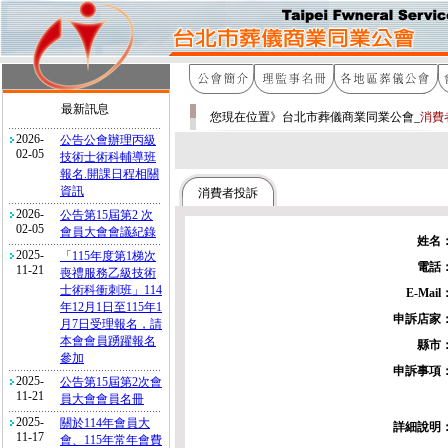
最新訊息
您現在位置》台北市葬儀商業同業公會_
消費
2026-
公告公會辦理丙級
02-05
技術士術科輔導班
報名.開課日程相關
資訊
消費者投訴
2026-
公告第15屆第2 次
02-05
會員大會會議紀錄
姓名
2025-
「115年度第1梯次
電話
11-21
喪禮服務乙級技術
士術科衝刺班」114
E-Mail
年12月1日至115年1
申訴店家
月7日受理報名，請
本會會員踴躍報名
縣市
參加
申訴事項
2025-
公告第15屆第2次會
11-21
員大會會員名冊
2025-
關於114年會員大
詳細說明
11-17
會、115年常年會費