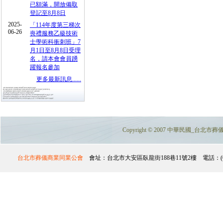
已額滿，開放備取
登記至8月8日
2025-
「114年度第三梯次
06-26
喪禮服務乙級技術
士學術科衝刺班」7
月1日至8月8日受理
名，請本會會員踴
躍報名參加
更多最新訊息......
Copyright © 2007 中華民國_台北市葬儀商業
台北市葬儀商業同業公會
會址：台北市大安區臥龍街188巷11號2樓 電話：(02)2732-357