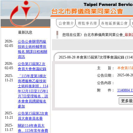
最新訊息
您現在位置》台北市葬儀商業同業公會_
最新
2026-
公告公會辦理丙級
02-05
技術士術科輔導班
報名.開課日程相關
資訊
2025-08-28 本會第15屆第7次理事會議紀錄 (1140
2026-
公告第15屆第2 次
02-05
主 旨：
本會第15屆
會員大會會議紀錄
2025-08-2
公告日期：
2025-
「115年度第1梯次
11-21
喪禮服務乙級技術
公告內容：
士術科衝刺班」114
附 件：
114080
年12月1日至115年1
月7日受理報名，請
本會會員踴躍報名
參加
2025-
公告第15屆第2次會
11-21
員大會會員名冊
2025-
關於114年會員大
11-17
會、115年常年會費